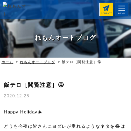
れもんオートブログ
ホーム
>
れもんオートブログ
>
飯テロ［閲覧注意］🤤
飯テロ［閲覧注意］🤤
2020.12.25
Happy Holiday🎄
どうも今夜は皆さんにヨダレが垂れるようなネタを😂は