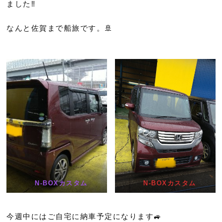
ました‼️
なんと佐賀まで船旅です。🚢
N-BOXカスタム
N-BOXカスタム
今週中にはご自宅に納車予定になります🚙