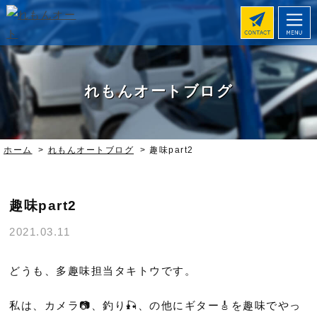
れもんオートブログ
ホーム
>
れもんオートブログ
>
趣味part2
趣味part2
2021.03.11
どうも、多趣味担当タキトウです。
私は、カメラ📷、釣り🎣、の他にギター🎸を趣味でやっ