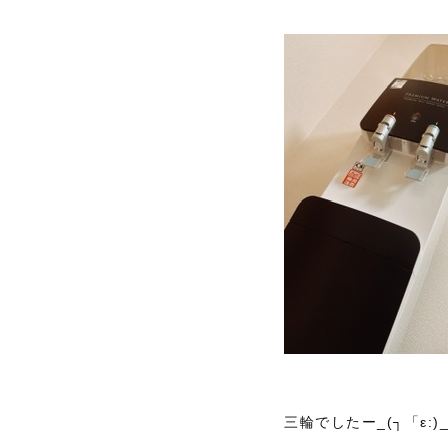
三輪でしたー_(┐「ε:)