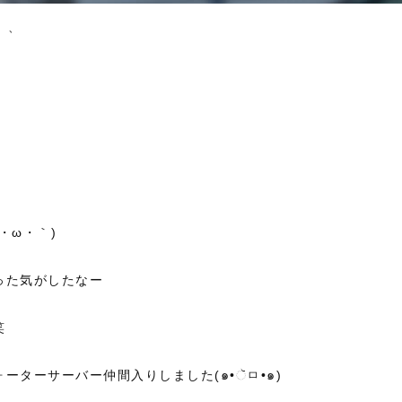
、、
・ω・｀)
った気がしたなー
笑
ーターサーバー仲間入りしました(๑•ૅㅁ•๑)