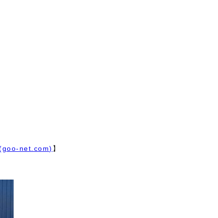
net.com)
】