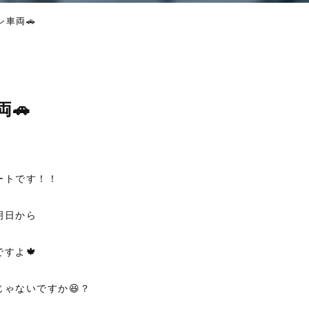
シ車両🚗
両🚗
ートです！！
明日から
すよ🍁
ゃないですか😆？