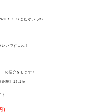
・
WD！！！(またかいっ‼)
駆いいですよね！
－－－－－－－－－－－－
S】 の紹介をします！
距離〗12.1㎞
イト
円)