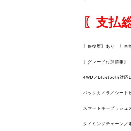
〖支払総
〖修復歴〗あり 〖車
〖グレード付加情報〗
4WD／Bluetooth
バックカメラ／シート
スマートキープッシュ
タイミングチェーン／