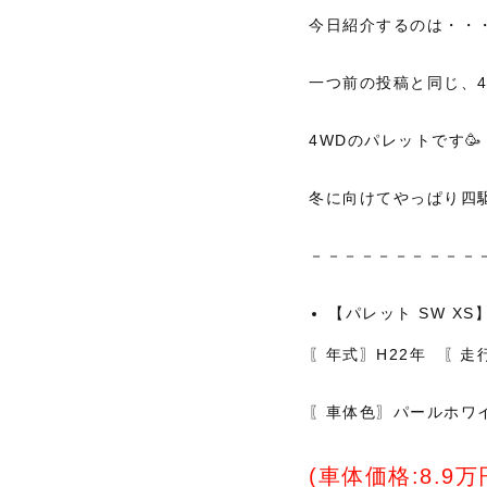
今日紹介するのは・・
一つ前の投稿と同じ、4
4WDのパレットです🥳
冬に向けてやっぱり四
－－－－－－－－－－
【パレット SW X
〖年式〗H22年 〖走行
〖車体色〗パールホワ
(車体価格:8.9万