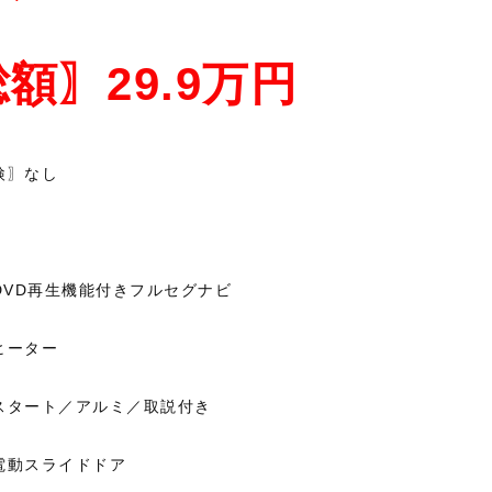
額〗29.9万円
検〗なし
対応DVD再生機能付きフルセグナビ
ヒーター
スタート／アルミ／取説付き
電動スライドドア